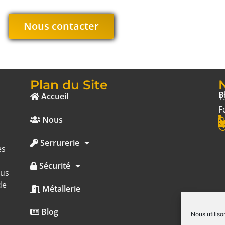
Nous contacter
Plan du Site
B
Accueil
1
F
Nous
Serrurerie
es
Sécurité
ous
de
Métallerie
Blog
Nous utiliso