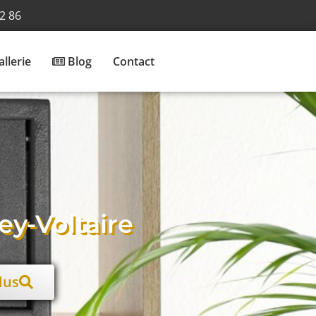
2 86
llerie
Blog
Contact
y-Voltaire​
lus