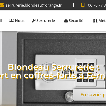
serrurerie.blondeau@orange.fr
06 76 77 8
il
Nous
Serrurerie
Sécurité
Méta
Blondeau Serrurerie :
rt en coffres-forts à Ferne
En savoir p