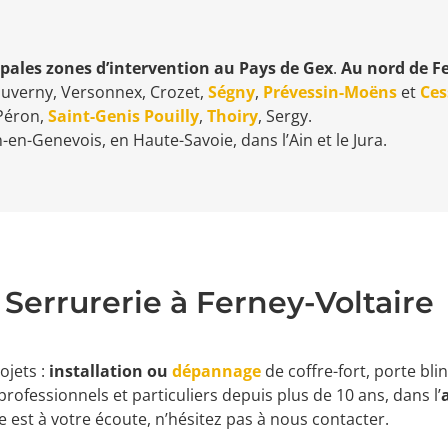
ipales zones d’intervention au
Pays de Gex
.
Au nord de Fe
 Sauverny, Versonnex, Crozet,
Ségny
,
Prévessin-Moëns
et
Ces
 Péron,
Saint-Genis Pouilly
,
Thoiry
, Sergy.
n-Genevois, en Haute-Savoie, dans l’Ain et le Jura.
Serrurerie à Ferney-Voltaire
ojets :
installation ou
dépannage
de coffre-fort, porte bli
ofessionnels et particuliers depuis plus de 10 ans, dans l’
e est à votre écoute, n’hésitez pas à nous contacter.