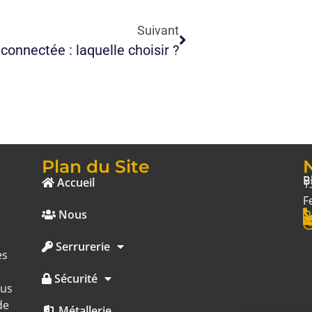
Suivant
connectée : laquelle choisir ?
Plan du Site
B
Accueil
1
F
Nous
Serrurerie
es
Sécurité
ous
de
Métallerie