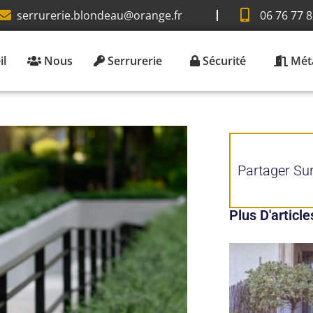
serrurerie.blondeau@orange.fr
06 76 77 8
il
Nous
Serrurerie
Sécurité
Méta
Partager Sur
Plus D'article