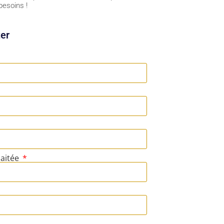
besoins !
er
haitée