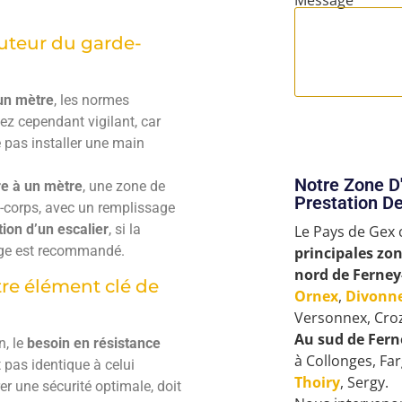
Message
auteur du garde-
un mètre
, les normes
ez cependant vigilant, car
 pas installer une main
Notre Zone D'
e à un mètre
, une zone de
Prestation De
e-corps, avec un remplissage
tion d’un escalier
, si la
Le Pays de Gex
sage est recommandé.
principales zo
nord de Ferney
tre élément clé de
Ornex
,
Divonne
Versonnex, Cro
Au sud de Fern
n, le
besoin en résistance
à Collonges, Fa
 pas identique à celui
Thoiry
, Sergy.
er une sécurité optimale, doit