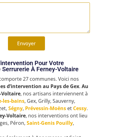
Envoyer
intervention Pour Votre
 Serrurerie À Ferney-Voltaire
 comporte 27 communes. Voici nos
nes d’intervention au
Pays de Gex
.
Au
-Voltaire
, nos artisans interviennent à
-les-bains
, Gex, Grilly, Sauverny,
zet,
Ségny
,
Prévessin-Moëns
et
Cessy
.
ey-Voltaire
, nos interventions ont lieu
rges, Péron,
Saint-Genis Pouilly
,