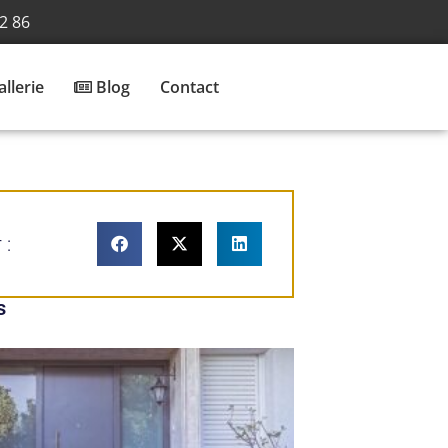
2 86
llerie
Blog
Contact
 :
s