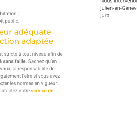
Nous interveno
Julien-en-Genevo
itation ;
Jura.
it public.
teur adéquate
ection adaptée
t stricte à tout niveau afin de
é sans faille
. Sachez qu’en
aux, la responsabilité de
également l’être si vous avez
cter les normes en vigueur.
contactez notre
service de